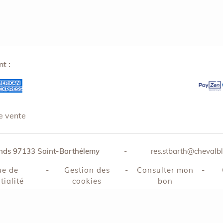
t :
e vente
ands
97133
Saint-Barthélemy
-
res.stbarth@chevalb
ue de
-
Gestion des
-
Consulter mon
-
tialité
cookies
bon
tion de chèques et coffrets cadeaux
|
Partenaires médias :
Secre