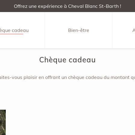
Offrez une expérience à Cheval Blanc St-Barth !
èque cadeau
Bien-être
A
Chèque cadeau
 faites-vous plaisir en offrant un chèque cadeau du montant q