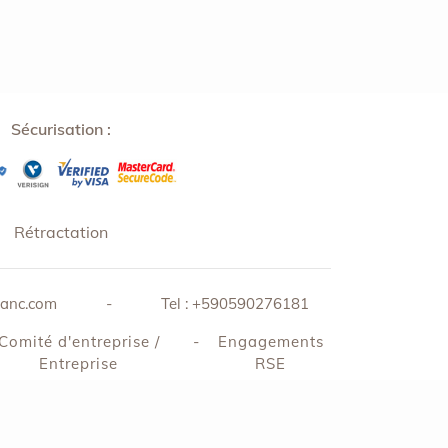
Sécurisation :
Rétractation
lanc.com
-
Tel :
+590590276181
Comité d'entreprise /
-
Engagements
Entreprise
RSE
tBox
,
I Love Emotion
,
Expérience unique