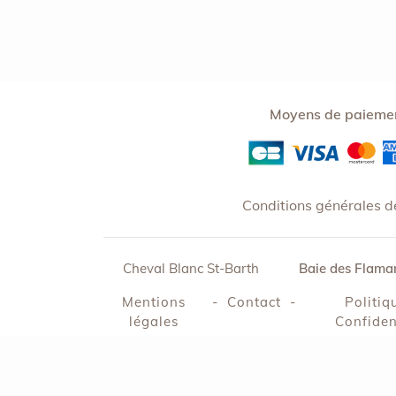
Moyens de paiemen
Conditions générales d
Cheval Blanc St-Barth
Baie des Flam
Mentions
-
contact
-
Politiq
légales
Confiden
Console SecretBox ®
, éditeur de la solu