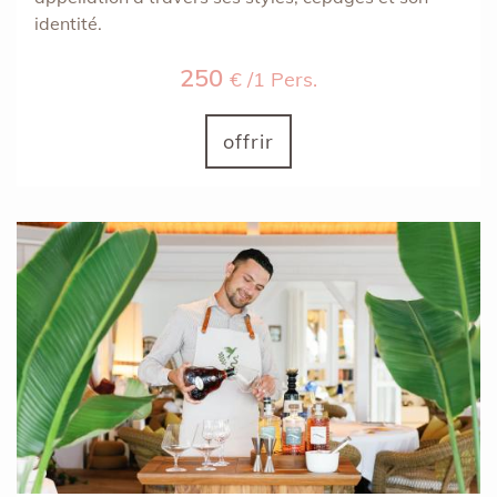
identité.
250
€ /1 Pers.
offrir